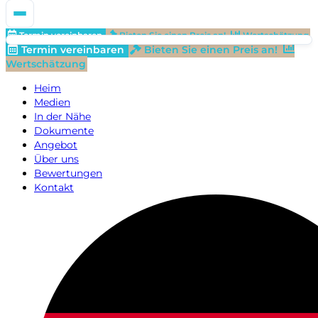
Termin vereinbaren
Bieten Sie einen Preis an!
Wertschätzung
Termin vereinbaren
Bieten Sie einen Preis an!
Wertschätzung
Heim
Medien
In der Nähe
Dokumente
Angebot
Über uns
Bewertungen
Kontakt