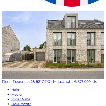
6217 PG · Maastricht
Pieter Poststraat 28
€ 675.000 k.k.
Heim
Medien
In der Nähe
Dokumente