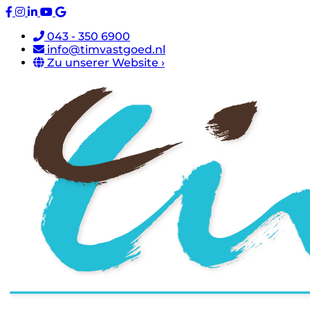
043 - 350 6900
info@timvastgoed.nl
Zu unserer Website ›