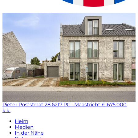
Pieter Poststraat 28
6217 PG · Maastricht
€ 675.000
k.k.
Heim
Medien
In der Nähe