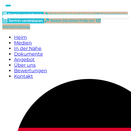
Termin vereinbaren
Bieten Sie einen Preis an!
Wertschätzung
Termin vereinbaren
Bieten Sie einen Preis an!
Wertschätzung
Heim
Medien
In der Nähe
Dokumente
Angebot
Über uns
Bewertungen
Kontakt